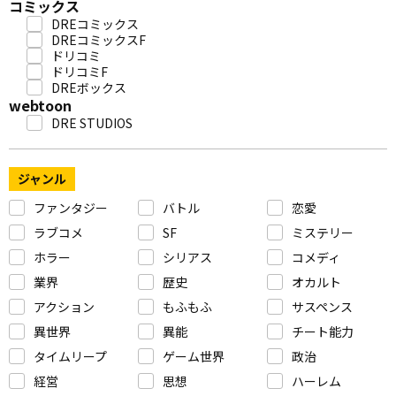
コミックス
DREコミックス
DREコミックスF
ドリコミ
ドリコミF
DREボックス
webtoon
DRE STUDIOS
ジャンル
ファンタジー
バトル
恋愛
ラブコメ
SF
ミステリー
ホラー
シリアス
コメディ
業界
歴史
オカルト
アクション
もふもふ
サスペンス
異世界
異能
チート能力
タイムリープ
ゲーム世界
政治
経営
思想
ハーレム