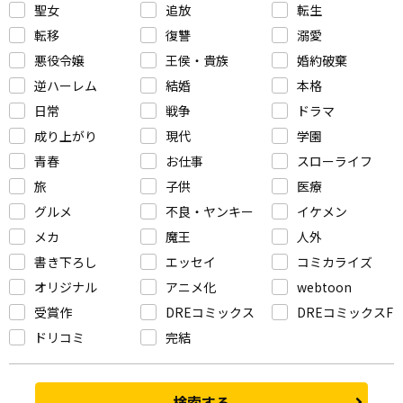
聖女
追放
転生
転移
復讐
溺愛
悪役令嬢
王侯・貴族
婚約破棄
逆ハーレム
結婚
本格
日常
戦争
ドラマ
成り上がり
現代
学園
青春
お仕事
スローライフ
旅
子供
医療
グルメ
不良・ヤンキー
イケメン
メカ
魔王
人外
書き下ろし
エッセイ
コミカライズ
オリジナル
アニメ化
webtoon
受賞作
DREコミックス
DREコミックスF
ドリコミ
完結
検索する