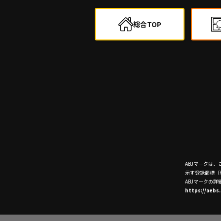
総合TOP
ABJマークは
示す登録商標（登
ABJマークの
https://aebs.