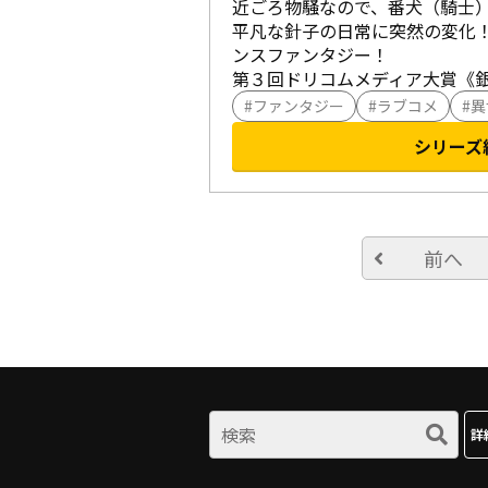
近ごろ物騒なので、番犬（騎士）
平凡な針子の日常に突然の変化
ンスファンタジー！

第３回ドリコムメディア大賞《
ファンタジー
ラブコメ
異
シリーズ
前へ
詳