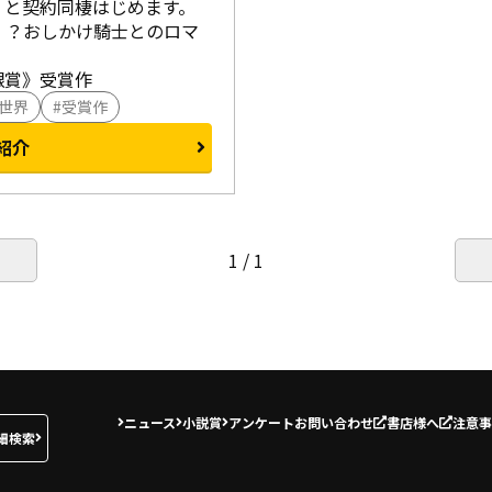
と契約同棲はじめます。

！？おしかけ騎士とのロマ
銀賞》受賞作
世界
受賞作
紹介
1 / 1
ニュース
小説賞
アンケート
お問い合わせ
書店様へ
注意事
細検索