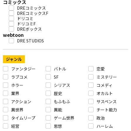
コミックス
DREコミックス
DREコミックスF
ドリコミ
ドリコミF
DREボックス
webtoon
DRE STUDIOS
ジャンル
ファンタジー
バトル
恋愛
ラブコメ
SF
ミステリー
ホラー
シリアス
コメディ
業界
歴史
オカルト
アクション
もふもふ
サスペンス
異世界
異能
チート能力
タイムリープ
ゲーム世界
政治
経営
思想
ハーレム