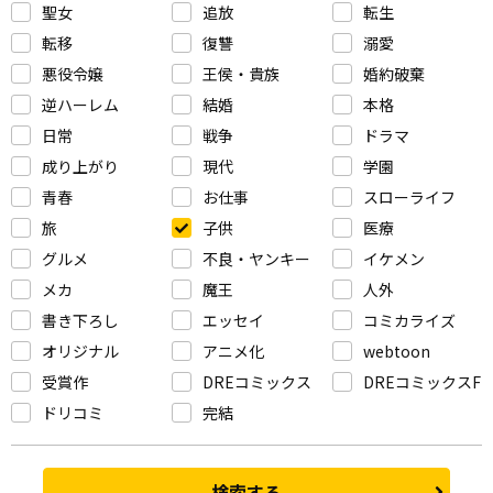
聖女
追放
転生
転移
復讐
溺愛
悪役令嬢
王侯・貴族
婚約破棄
逆ハーレム
結婚
本格
日常
戦争
ドラマ
成り上がり
現代
学園
青春
お仕事
スローライフ
旅
子供
医療
グルメ
不良・ヤンキー
イケメン
メカ
魔王
人外
書き下ろし
エッセイ
コミカライズ
オリジナル
アニメ化
webtoon
受賞作
DREコミックス
DREコミックスF
ドリコミ
完結
検索する